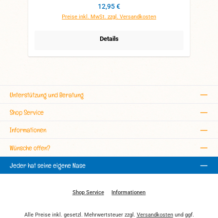
Regulärer Preis:
12,95 €
Preise inkl. MwSt. zzgl. Versandkosten
Details
Unterstützung und Beratung
Shop Service
Informationen
Wünsche offen?
Jeder hat seine eigene Nase
Shop Service
Informationen
Alle Preise inkl. gesetzl. Mehrwertsteuer zzgl.
Versandkosten
und ggf.