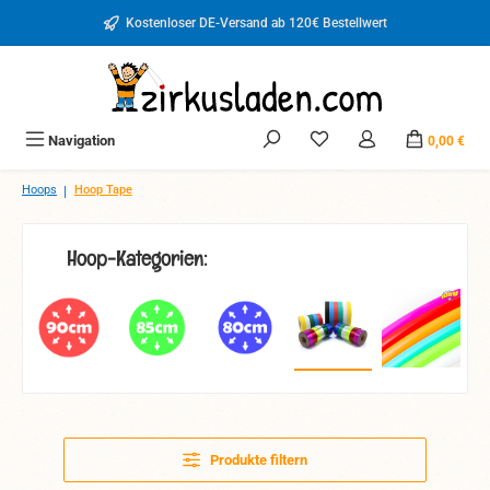
Zum Hauptinhalt springen
Kostenloser DE-Versand ab 120€ Bestellwert
Du hast 0 Produkte auf d
Navigation
0,00 €
|
Hoops
Hoop Tape
Hoop-Kategorien:
Produkte filtern