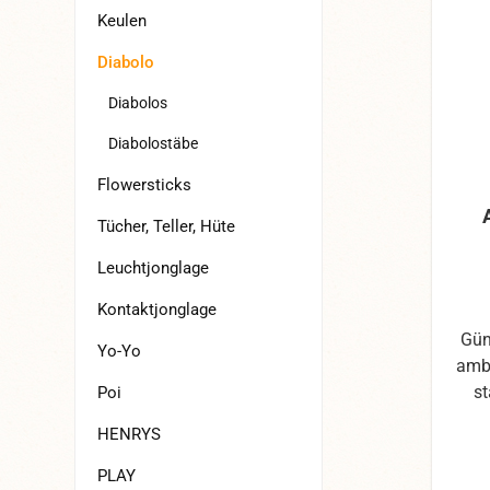
Keulen
Diabolo
Diabolos
Diabolostäbe
Flowersticks
Tücher, Teller, Hüte
Leuchtjonglage
Kontaktjonglage
Gün
Yo-Yo
ambi
st
Poi
Ha
HENRYS
poli
Lei
PLAY