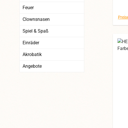
Farbe
Feuer
1
l
Preis
Clownsnasen
Henr
am e
Spiel & Spaß
Einräder
er
H
Akrobatik
Le
Sch
Angebote
K
Sch
einf
de
(
Acht