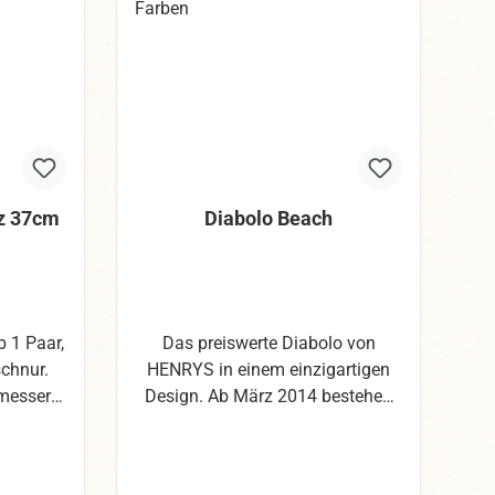
lz 37cm
Diabolo Beach
 1 Paar,
Das preiswerte Diabolo von
schnur.
HENRYS in einem einzigartigen
messer:
Design. Ab März 2014 bestehen
70g
die Halbschalen aus PP
(Polypropylen) in transparenten
Farben.Dieses Material