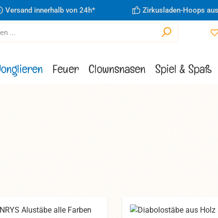
Versand innerhalb von 24h*
Zirkusladen-Hoops aus
Jonglieren
Feuer
Clownsnasen
Spiel & Spaß