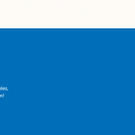
d ersten
: ø
wicht:
ariante
ne Stäbe
en.
er. Bitte
 nur der
en. Wir
os die
dennoch
eichen.
les,
n!