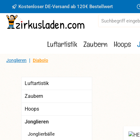
Kostenloser DE-Versand ab 120€ Bestellwert
 Hauptinhalt springen
Zur Suche springen
Zur Hauptnavigation springen
Luftartistik
Zaubern
Hoops
|
Jonglieren
Diabolo
Luftartistik
Zaubern
Hoops
Jonglieren
Jonglierbälle