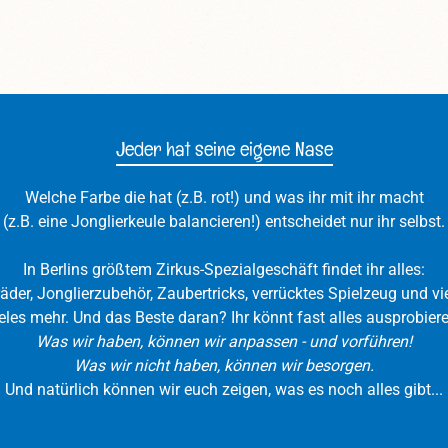
htet, dass die Bilder nur der
grundlegenden Tipps un
anschaulichung dienen. Wir
Tricks. Durchmesser
ben uns mit den Fotos die
130mmBreite: 150mmGe
ßte Mühe gegeben, dennoch
290g Achtung! Je nach V
nen die Farben abweichen.
sind im Lieferumfang kei
zum Spielen enthalt
Jeder hat seine eigene Nase
Diabolostäbe findet ihr hi
beachtet, dass die Bilder
Veranschaulichung dien
Welche Farbe die hat (z.B. rot!) und was ihr mit ihr macht
haben uns mit den Fot
(z.B. eine Jonglierkeule balancieren!) entscheidet nur ihr selbst.
größte Mühe gegeben, 
können die Farben abw
In Berlins größtem Zirkus-Spezialgeschäft findet ihr alles:
räder, Jonglierzubehör, Zaubertricks, verrücktes Spielzeug und vie
eles mehr. Und das Beste daran? Ihr könnt fast alles ausprobiere
Was wir haben, können wir anpassen - und vorführen!
Was wir nicht haben, können wir besorgen.
Und natürlich können wir euch zeigen, was es noch alles gibt...