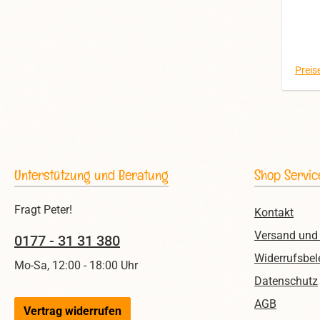
d
s
Ri
Du
Preis
ges
Spie
Diabo
mit 
Unterstützung und Beratung
Shop Servic
gru
Tri
Fragt Peter!
Kontakt
grün,
Versand und
ora
0177 - 31 31 380
150
Widerrufsbel
Mo-Sa, 12:00 - 18:00 Uhr
Im L
Datenschutz
AGB
Diab
Vertrag widerrufen