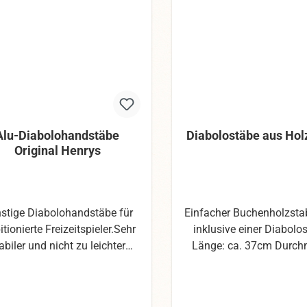
Alu-Diabolohandstäbe
Diabolostäbe aus Ho
Original Henrys
stige Diabolohandstäbe für
Einfacher Buchenholzstab
tionierte Freizeitspieler.Sehr
inklusive einer Diabolo
abiler und nicht zu leichter
Länge: ca. 37cm Durch
ndstab, da aus hochfestem
12mm Gewicht: ca.
erten Vollaluminium.Griff aus
chtgummi in verschiedenen