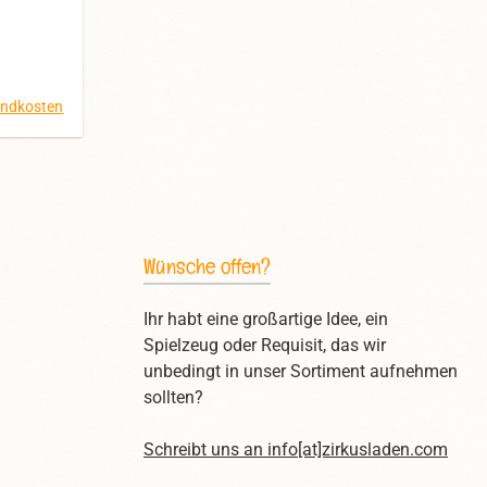
ulichung
apselten
mit den
uf lässt
egeben,
leicht
reis:
arben
 einer
sandkosten
chnur.
lichen
ziell
iabolo-
 an. Das
ibel mit
Wünsche offen?
ts. Der
net für
Ihr habt eine großartige Idee, ein
 robusten
Spielzeug oder Requisit, das wir
ieses
unbedingt in unser Sortiment aufnehmen
h und
sollten?
n
r die
Schreibt uns an
info[at]zirkusladen.com
let mit