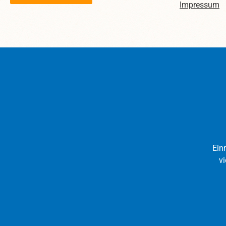
beac
Impressum
Ver
ha
grö
kön
Ein
vi