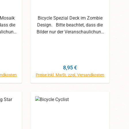
 Mosaik
Bicycle Spezial Deck im Zombie
dass die
Design. Bitte beachtet, dass die
ulichung
Bilder nur der Veranschaulichung
mit den
dienen. Wir haben uns mit den
egeben,
Fotos die größte Mühe gegeben,
arben
dennoch können die Farben
abweichen.
Preis:
Regulärer Preis:
8,95 €
sandkosten
Preise inkl. MwSt. zzgl. Versandkosten
orb
In den Warenkorb