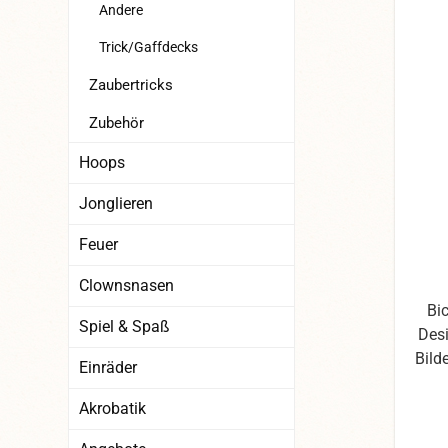
Andere
Trick/Gaffdecks
Zaubertricks
Zubehör
Hoops
Jonglieren
Feuer
Clownsnasen
Bi
Spiel & Spaß
Desi
Bild
Einräder
die
Fot
Akrobatik
d