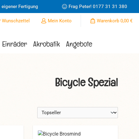
 eigener Fertigung
Frag Peter!
0177 31 31 380
Du hast 0 Produkte auf dem Merkzettel
Wunschzettel
Mein Konto
Warenkorb
0,00 €
Einräder
Akrobatik
Angebote
Bicycle Spezial