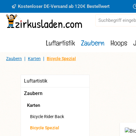
Kostenloser DE-Versand ab 120€ Bestellwert
 Hauptinhalt springen
Zur Suche springen
Zur Hauptnavigation springen
Luftartistik
Zaubern
Hoops
|
|
Zaubern
Karten
Bicycle Spezial
Luftartistik
Zaubern
Karten
Bicycle Rider Back
Bicycle Spezial