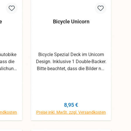
e
Bicycle Unicorn
Autobike
Bicycle Spezial Deck im Unicorn
dass die
Design. Inklusive 1 Double-Backer.
ulichung
Bitte beachtet, dass die Bilder nur
mit den
der Veranschaulichung dienen.
egeben,
Wir haben uns mit den Fotos die
arben
größte Mühe gegeben, dennoch
können die Farben abweichen.
Preis:
Regulärer Preis:
8,95 €
sandkosten
Preise inkl. MwSt. zzgl. Versandkosten
orb
In den Warenkorb