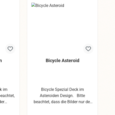
n
Bicycle Asteroid
k im
Bicycle Spezial Deck im
eachtet,
Asteroiden Design. Bitte
der
beachtet, dass die Bilder nur der
en. Wir
Veranschaulichung dienen. Wir
os die
haben uns mit den Fotos die