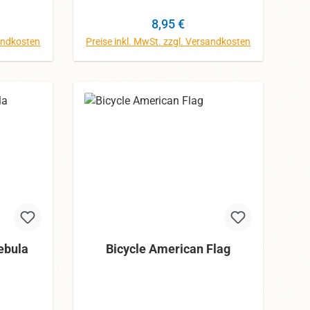
dennoch
abweichen.
eichen.
eis:
Regulärer Preis:
8,95 €
sandkosten
Preise inkl. MwSt. zzgl. Versandkosten
In den Warenkorb
ebula
Bicycle American Flag