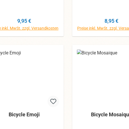
ennoch können die Farben
größte Mühe gegeben, 
abweichen.
können die Farben abw
Regulärer Preis:
Regulärer 
9,95 €
8,95 €
e inkl. MwSt. zzgl. Versandkosten
Preise inkl. MwSt. zzgl. Ver
In den Warenkorb
In den Warenk
Bicycle Emoji
Bicycle Mosaiq