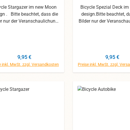
ycle Stargazer im new Moon
Bicycle Spezial Deck im
gn . Bitte beachtet, dass die
design.Bitte beachtet, d
er nur der Veranschaulichung
Bilder nur der Veranscha
nen. Wir haben uns mit den
dienen.Wir haben uns m
os die größte Mühe gegeben,
Fotos die größte Mühe g
ennoch können die Farben
dennoch können die F
abweichen.
abweichen.
Regulärer Preis:
Regulärer 
9,95 €
9,95 €
e inkl. MwSt. zzgl. Versandkosten
Preise inkl. MwSt. zzgl. Ver
In den Warenkorb
In den Warenk