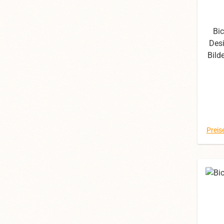
Bi
Desi
Bild
die
Fot
d
Preis