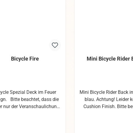
Bicycle Fire
Mini Bicycle Rider
cycle Spezial Deck im Feuer
Mini Bicycle Rider Back in
gn. Bitte beachtet, dass die
blau. Achtung! Leider k
er nur der Veranschaulichung
Cushion Finish. Bitte be
nen. Wir haben uns mit den
dass die Bilder nur 
os die größte Mühe gegeben,
Veranschaulichung dien
ennoch können die Farben
haben uns mit den Fot