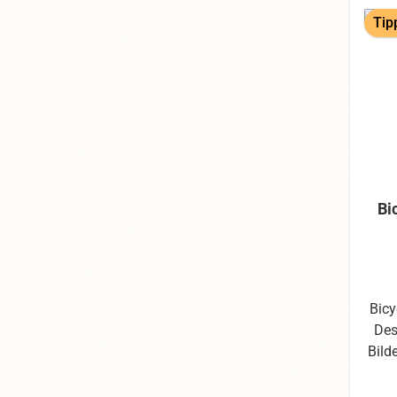
Tip
Bi
Bicy
Design. Bitte 
Bild
die
Fot