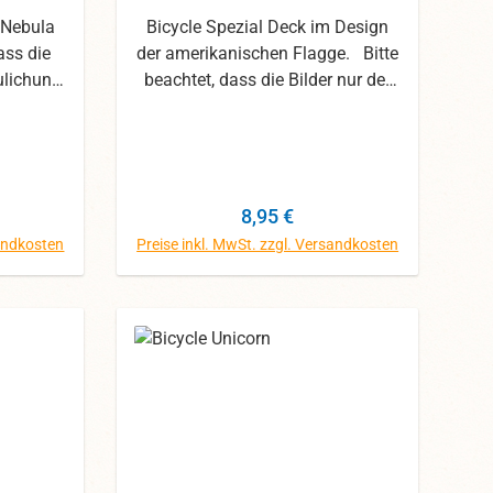
 Nebula
Bicycle Spezial Deck im Design
ass die
der amerikanischen Flagge. Bitte
ulichung
beachtet, dass die Bilder nur der
it den
Veranschaulichung dienen. Wir
egeben,
haben uns mit den Fotos die
arben
größte Mühe gegeben, dennoch
können die Farben abweichen.
Preis:
Regulärer Preis:
8,95 €
sandkosten
Preise inkl. MwSt. zzgl. Versandkosten
orb
In den Warenkorb