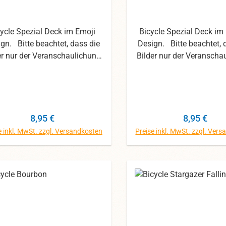
cycle Spezial Deck im Emoji
Bicycle Spezial Deck im
gn. Bitte beachtet, dass die
Design. Bitte beachtet, 
er nur der Veranschaulichung
Bilder nur der Veranscha
nen. Wir haben uns mit den
dienen. Wir haben uns 
os die größte Mühe gegeben,
Fotos die größte Mühe g
ennoch können die Farben
dennoch können die F
abweichen.
abweichen.
Regulärer Preis:
Regulärer 
8,95 €
8,95 €
e inkl. MwSt. zzgl. Versandkosten
Preise inkl. MwSt. zzgl. Ver
In den Warenkorb
In den Warenk