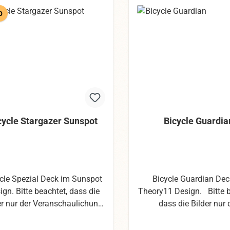
p
cycle Stargazer Sunspot
Bicycle Guardia
cle Spezial Deck im Sunspot
Bicycle Guardian Dec
beachtet, dass die
Theory11 Design. Bitte b
er nur der Veranschaulichung
dass die Bilder nur 
nen. Wir haben uns mit den
Veranschaulichung dien
os die größte Mühe gegeben,
haben uns mit den Fot