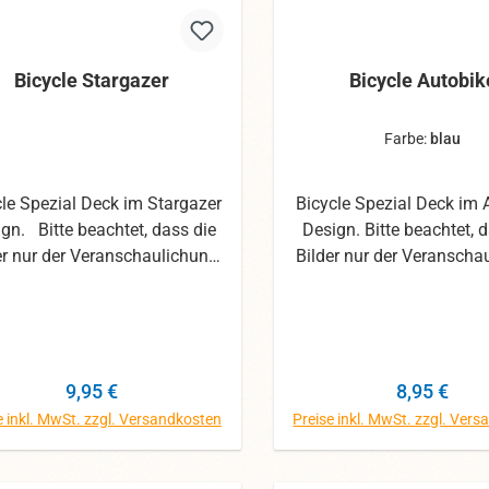
Bicycle Stargazer
Bicycle Autobik
Farbe:
blau
cle Spezial Deck im Stargazer
Bicycle Spezial Deck im 
gn. Bitte beachtet, dass die
Design. Bitte beachtet, 
er nur der Veranschaulichung
Bilder nur der Veranscha
nen. Wir haben uns mit den
dienen. Wir haben uns 
os die größte Mühe gegeben,
Fotos die größte Mühe g
ennoch können die Farben
dennoch können die F
abweichen.
abweichen.
Regulärer Preis:
Regulärer 
9,95 €
8,95 €
e inkl. MwSt. zzgl. Versandkosten
Preise inkl. MwSt. zzgl. Ver
In den Warenkorb
In den Warenk