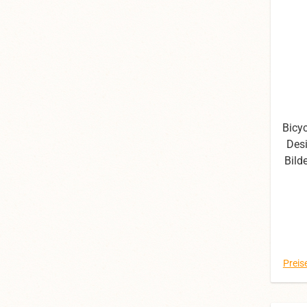
Bicy
Desi
Bild
die
Fot
d
Preis