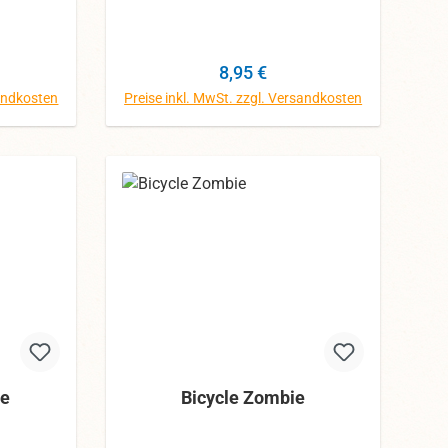
dennoch
größte Mühe gegeben, dennoch
eichen.
können die Farben abweichen.
Preis:
Regulärer Preis:
8,95 €
sandkosten
Preise inkl. MwSt. zzgl. Versandkosten
orb
In den Warenkorb
ue
Bicycle Zombie