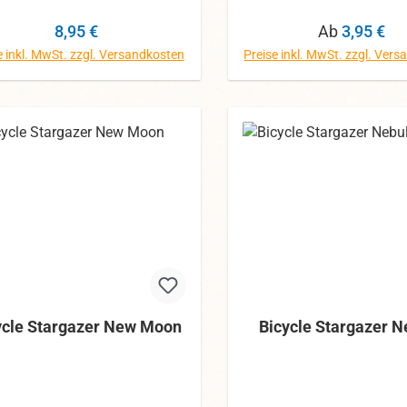
abweichen.
größte Mühe gegeben, 
können die Farben abw
Regulärer Preis:
Regulärer Pr
8,95 €
Ab
3,95 €
e inkl. MwSt. zzgl. Versandkosten
Preise inkl. MwSt. zzgl. Ver
In den Warenkorb
ycle Stargazer New Moon
Bicycle Stargazer N