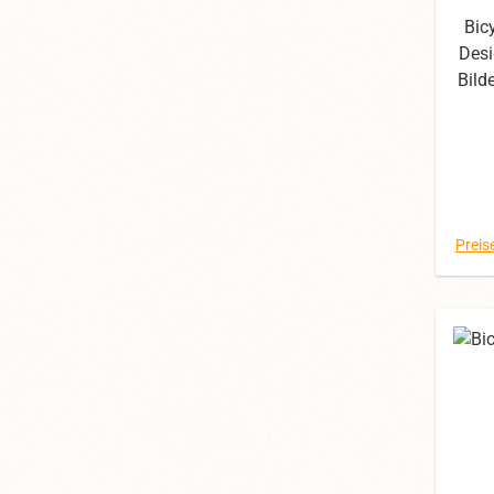
Bic
Desi
Bild
die
Fot
d
Preis