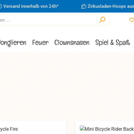
Versand innerhalb von 24h*
Zirkusladen-Hoops aus
Jonglieren
Feuer
Clownsnasen
Spiel & Spaß