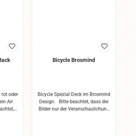
 Back
Bicycle Brosmind
 rot oder
Bicycle Spezial Deck im Brosmind
ein Air
Design. Bitte beachtet, dass die
achtet,
Bilder nur der Veranschaulichung
der
dienen. Wir haben uns mit den
en. Wir
Fotos die größte Mühe gegeben,
os die
dennoch können die Farben