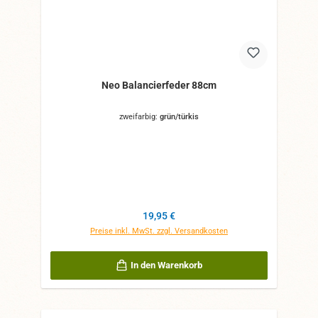
Neo Balancierfeder 88cm
zweifarbig:
grün/türkis
Regulärer Preis:
19,95 €
Preise inkl. MwSt. zzgl. Versandkosten
In den Warenkorb