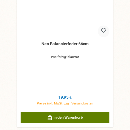
Neo Balancierfeder 66cm
zweifarbig:
blau/rot
Regulärer Preis:
19,95 €
Preise inkl. MwSt. zzgl. Versandkosten
In den Warenkorb