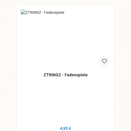
ZTRINGZ - Fadenspiele
Regulärer Preis:
4,95 €