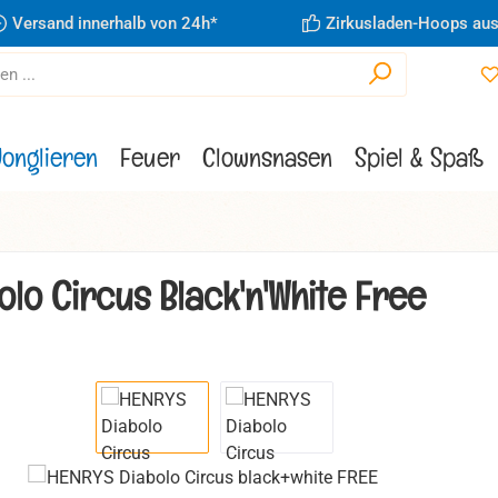
Versand innerhalb von 24h*
Zirkusladen-Hoops aus
Jonglieren
Feuer
Clownsnasen
Spiel & Spaß
olo Circus Black'n'White Free
ie überspringen