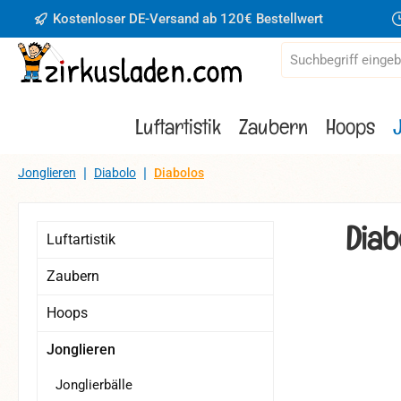
Kostenloser DE-Versand ab 120€ Bestellwert
 Hauptinhalt springen
Zur Suche springen
Zur Hauptnavigation springen
Luftartistik
Zaubern
Hoops
|
|
Jonglieren
Diabolo
Diabolos
Diab
Luftartistik
Zaubern
Hoops
Bildergaler
Jonglieren
Jonglierbälle