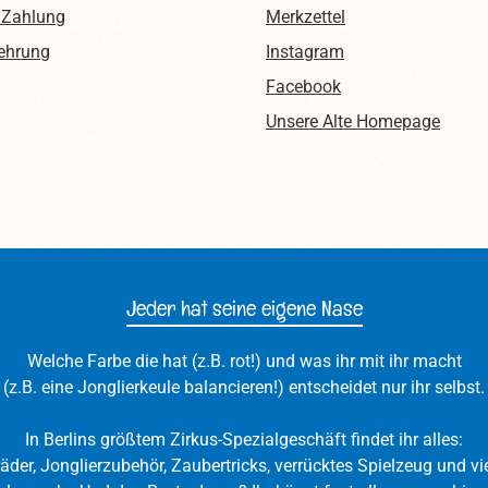
 Zahlung
Merkzettel
Größe: ø 130mmBreite:
Anfrage auch in den Vol
mmGewicht: 290g Achtung!
schwarz und weiß erhäl
ehrung
Instagram
eferumfang sind keine Stäbe
Durchmesser: ø 130mmB
Facebook
zum Spielen enthalten.
135mmGewicht: 250g A
Unsere Alte Homepage
lostäbe findet ihr hier. Bitte
Im Lieferumfang sind kei
htet, dass die Bilder nur der
zum Spielen enthalt
anschaulichung dienen. Wir
Diabolostäbe findet ihr hi
ben uns mit den Fotos die
beachtet, dass die Bilder
ßte Mühe gegeben, dennoch
Veranschaulichung dien
nen die Farben abweichen.
haben uns mit den Fot
größte Mühe gegeben, 
Jeder hat seine eigene Nase
können die Farben abwe
Welche Farbe die hat (z.B. rot!) und was ihr mit ihr macht
(z.B. eine Jonglierkeule balancieren!) entscheidet nur ihr selbst.
In Berlins größtem Zirkus-Spezialgeschäft findet ihr alles:
räder, Jonglierzubehör, Zaubertricks, verrücktes Spielzeug und vie