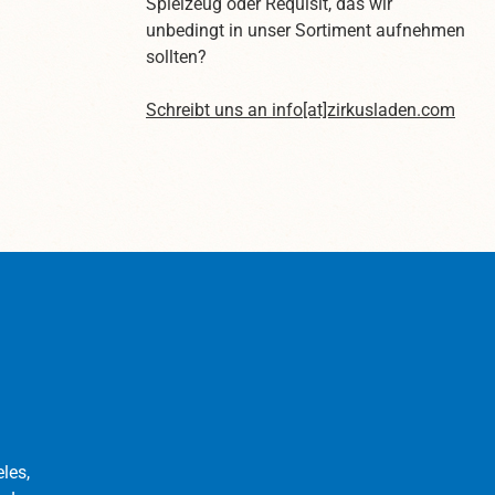
Spielzeug oder Requisit, das wir
lfarben
ihre unterschiedlichen Farben
unbedingt in unser Sortiment aufnehmen
tlich.
zeigen die speziell gestalteten
sollten?
reite:
Naben dem Diabolo Spieler die
chtung!
Drehrichtung an. Das Beach
Schreibt uns an
info[at]zirkusladen.com
ne Stäbe
Diabolo Free ist kompatibel mit
en.
allen Circus Tuning-Sets. Inkl.
er. Bitte
Henrys-Booklet mit grundlegenden
 nur der
Tipps und ersten Tricks. In den
en. Wir
transluzenten Farben rot, gelb,
os die
blau, türkis und orange.
dennoch
Durchmesser: ø 120mmBreite:
ichen.
140mmGewicht: 235g Achtung!
Im Lieferumfang sind keine Stäbe
zum Spielen enthalten.
Diabolostäbe findet ihr hier. Bitte
beachtet, dass die Bilder nur der
Veranschaulichung dienen. Wir
haben uns mit den Fotos die
les,