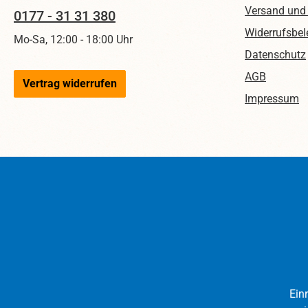
Versand und
0177 - 31 31 380
150
Widerrufsbel
Mo-Sa, 12:00 - 18:00 Uhr
Im Li
Datenschutz
AGB
Diabo
Vertrag widerrufen
beac
Impressum
Ver
ha
grö
kön
Ein