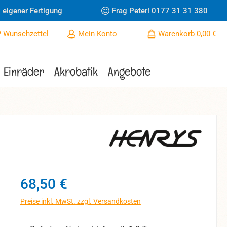
 eigener Fertigung
Frag Peter!
0177 31 31 380
Du hast 0 Produkte auf dem Merkzettel
Wunschzettel
Mein Konto
Warenkorb
0,00 €
Einräder
Akrobatik
Angebote
Regulärer Preis:
68,50 €
Preise inkl. MwSt. zzgl. Versandkosten