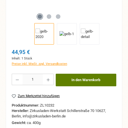
Regulärer Preis:
44,95 €
Inhalt:
1 Stück
Preise inkl. MwSt. zzgl. Versandkosten
Produkt Anzahl: Gib den gewünschten Wert ein oder benutze die Schaltflächen um 
In den Warenkorb
Zum Merkzettel hinzufügen
Produktnummer:
ZL10232
Hersteller:
Zirkusladen-Werkstatt Schillerstraße 70 10627,
Berlin, info@zirkusladen-berlin.de
Gewicht:
ca. 400g