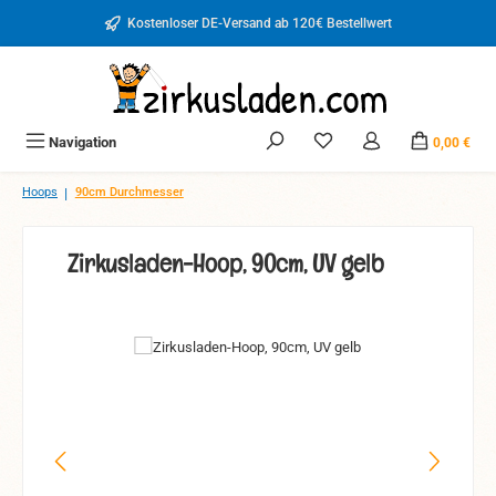
Zum Hauptinhalt springen
Kostenloser DE-Versand ab 120€ Bestellwert
Du hast 0 Produkte auf d
Navigation
0,00 €
|
Hoops
90cm Durchmesser
Zirkusladen-Hoop, 90cm, UV gelb
Bildergalerie überspringen