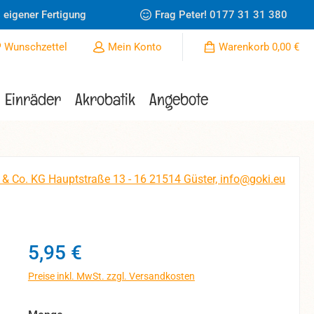
 eigener Fertigung
Frag Peter!
0177 31 31 380
Du hast 0 Produkte auf dem Merkzettel
Wunschzettel
Mein Konto
Warenkorb
0,00 €
Einräder
Akrobatik
Angebote
 & Co. KG Hauptstraße 13 - 16 21514 Güster, info@goki.eu
Regulärer Preis:
5,95 €
Preise inkl. MwSt. zzgl. Versandkosten