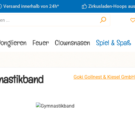
Versand innerhalb von 24h*
Zirkusladen-Hoops aus
Jonglieren
Feuer
Clownsnasen
Spiel & Spaß
nastikband
Goki Gollnest & Kiesel GmbH
ie überspringen