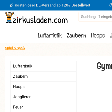
Kostenloser DE-Versand ab 120€ Bestellwert
 Hauptinhalt springen
Zur Suche springen
Zur Hauptnavigation springen
Luftartistik
Zaubern
Hoops
Spiel & Spaß
Gym
Luftartistik
Zaubern
Hoops
Bildergaler
Jonglieren
Feuer