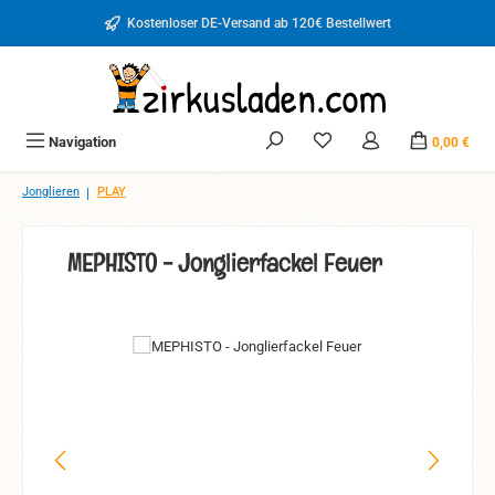
Zum Hauptinhalt springen
Kostenloser DE-Versand ab 120€ Bestellwert
Du hast 0 Produkte auf d
Navigation
0,00 €
|
Jonglieren
PLAY
MEPHISTO - Jonglierfackel Feuer
Bildergalerie überspringen