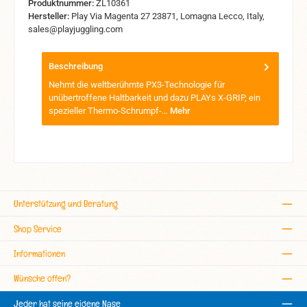
Produktnummer:
ZL10361
Hersteller:
Play Via Magenta 27 23871, Lomagna Lecco, Italy,
sales@playjuggling.com
Beschreibung
Nehmt die weltberühmte PX3-Technologie für
unübertroffene Haltbarkeit und dazu PLAYs X-GRIP, ein
spezieller Thermo-Schrumpf-…
Mehr
Unterstützung und Beratung
Shop Service
Informationen
Wünsche offen?
Jeder hat seine eigene Nase