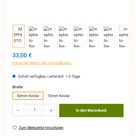
Regulärer Preis:
33,00 €
Preise inkl. MwSt. zzgl. Versandkosten
Sofort verfügbar, Lieferzeit: 1-3 Tage
auswählen
Breite
50mm Kevlar
70mm Kevlar
Produkt Anzahl: Gib den gewünschten Wert ein oder benutze die Schaltflächen um 
In den Warenkorb
Zum Merkzettel hinzufügen