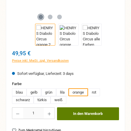
Regulärer Preis:
49,95 €
Preise inkl. MwSt. zzgl. Versandkosten
Sofort verfügbar, Lieferzeit: 3 days
auswählen
Farbe
blau
gelb
grün
lila
orange
rot
schwarz
türkis
weiß
Produkt Anzahl: Gib den gewünschten Wert ein oder benutze die Schaltflächen um 
In den Warenkorb
Zum Merkzettel hinzufügen