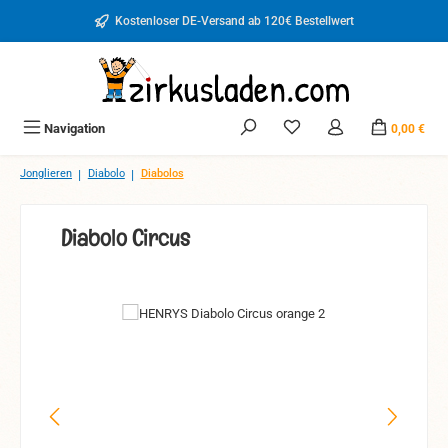
Zum Hauptinhalt springen
Kostenloser DE-Versand ab 120€ Bestellwert
Du hast 0 Produkte auf d
Navigation
0,00 €
|
|
Jonglieren
Diabolo
Diabolos
Diabolo Circus
Bildergalerie überspringen