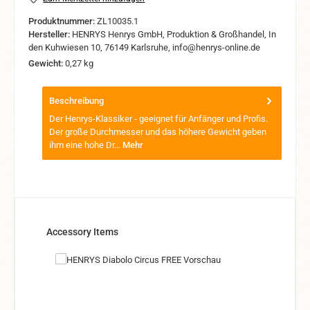
Produktnummer:
ZL10035.1
Hersteller:
HENRYS Henrys GmbH, Produktion & Großhandel, In
den Kuhwiesen 10, 76149 Karlsruhe, info@henrys-online.de
Gewicht:
0,27 kg
Beschreibung
Der Henrys-Klassiker - geeignet für Anfänger und Profis.
Der große Durchmesser und das höhere Gewicht geben
ihm eine hohe Dr…
Mehr
Produktgalerie überspringen
Accessory Items