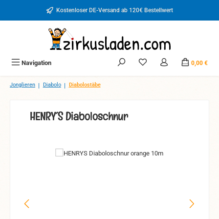
Zum Hauptinhalt springen
Kostenloser DE-Versand ab 120€ Bestellwert
Du hast 0 Produkte auf d
Navigation
0,00 €
|
|
Jonglieren
Diabolo
Diabolostäbe
HENRY´S Diaboloschnur
Bildergalerie überspringen