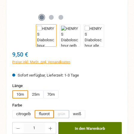
Regulärer Preis:
9,50 €
Preise inkl. MwSt. zzgl. Versandkosten
Sofort verfügbar, Lieferzeit: 1-3 Tage
auswählen
Länge
10m
25m
70m
auswählen
Farbe
citrogelb
fluorot
grün
weiß
(Diese Option ist zurzeit nicht verfügbar.)
Produkt Anzahl: Gib den gewünschten Wert ein oder benutze die Schaltflächen um 
In den Warenkorb