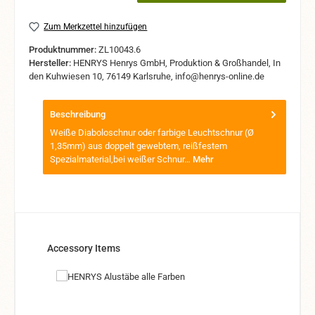
Zum Merkzettel hinzufügen
Produktnummer:
ZL10043.6
Hersteller:
HENRYS Henrys GmbH, Produktion & Großhandel, In
den Kuhwiesen 10, 76149 Karlsruhe, info@henrys-online.de
Beschreibung
Weiße Diaboloschnur oder farbige Leuchtschnur (Ø
1,35mm) aus doppelt gewebtem, reißfestem
Spezialmaterial,bei weißer Schnur…
Mehr
Produktgalerie überspringen
Accessory Items