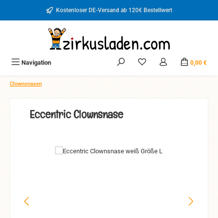
Zum Hauptinhalt springen
Kostenloser DE-Versand ab 120€ Bestellwert
Du hast 0 Produkte auf d
Navigation
0,00 €
Clownsnasen
Eccentric Clownsnase
Bildergalerie überspringen