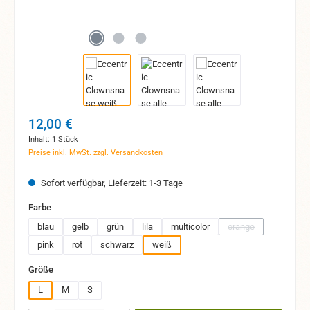
Regulärer Preis:
12,00 €
Inhalt:
1 Stück
Preise inkl. MwSt. zzgl. Versandkosten
Sofort verfügbar, Lieferzeit: 1-3 Tage
auswählen
Farbe
blau
gelb
grün
lila
multicolor
orange
(Diese Option ist zur
pink
rot
schwarz
weiß
auswählen
Größe
L
M
S