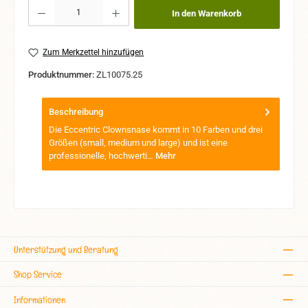
Produkt Anzahl: Gib den gewünschten Wert ein oder benutze die Schaltflächen um 
In den Warenkorb
Zum Merkzettel hinzufügen
Produktnummer:
ZL10075.25
Beschreibung
Die Eccentric Clownsnase kommt in 10 Farben und drei
Größen (small, medium und large) und ist eine
professionelle, hochwerti…
Mehr
Unterstützung und Beratung
Shop Service
Informationen