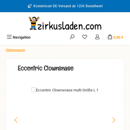
Zum Hauptinhalt springen
Kostenloser DE-Versand ab 120€ Bestellwert
Du hast 0 Produkte auf d
Navigation
0,00 €
Clownsnasen
Eccentric Clownsnase
Bildergalerie überspringen