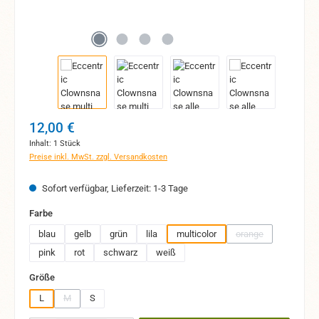
Regulärer Preis:
12,00 €
Inhalt:
1 Stück
Preise inkl. MwSt. zzgl. Versandkosten
Sofort verfügbar, Lieferzeit: 1-3 Tage
auswählen
Farbe
blau
gelb
grün
lila
multicolor
orange
(Diese Option ist zu
pink
rot
schwarz
weiß
auswählen
Größe
L
M
S
(Diese Option ist zurzeit nicht verfügbar.)