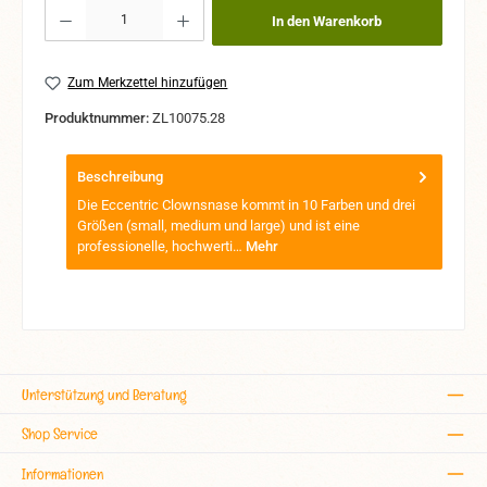
Produkt Anzahl: Gib den gewünschten Wert ein oder benutze die Schaltflächen um 
In den Warenkorb
Zum Merkzettel hinzufügen
Produktnummer:
ZL10075.28
Beschreibung
Die Eccentric Clownsnase kommt in 10 Farben und drei
Größen (small, medium und large) und ist eine
professionelle, hochwerti…
Mehr
Unterstützung und Beratung
Shop Service
Informationen