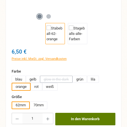
Regulärer Preis:
6,50 €
Preise inkl. MwSt. zzgl. Versandkosten
auswählen
Farbe
blau
gelb
glow in the dark
grün
lila
(Diese Option ist zurzeit nicht verfügbar.)
orange
rot
weiß
auswählen
Größe
62mm
70mm
Produkt Anzahl: Gib den gewünschten Wert ein oder benutze die Schaltflächen um 
In den Warenkorb