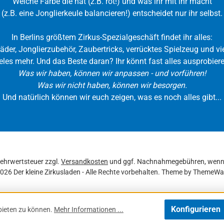
Welche Farbe die hat (z.B. rot!) und was ihr mit ihr macht
(z.B. eine Jonglierkeule balancieren!) entscheidet nur ihr selbst.
In Berlins größtem Zirkus-Spezialgeschäft findet ihr alles:
räder, Jonglierzubehör, Zaubertricks, verrücktes Spielzeug und vie
eles mehr. Und das Beste daran? Ihr könnt fast alles ausprobiere
Was wir haben, können wir anpassen - und vorführen!
Was wir nicht haben, können wir besorgen.
Und natürlich können wir euch zeigen, was es noch alles gibt...
 Mehrwertsteuer zzgl.
Versandkosten
und ggf. Nachnahmegebühren, wenn 
026 Der kleine Zirkusladen - Alle Rechte vorbehalten. Theme by
ThemeWa
Konfigurieren
bieten zu können.
Mehr Informationen ...