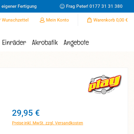
 eigener Fertigung
Frag Peter!
0177 31 31 380
Du hast 0 Produkte auf dem Merkzettel
Wunschzettel
Mein Konto
Warenkorb
0,00 €
Einräder
Akrobatik
Angebote
Regulärer Preis:
29,95 €
Preise inkl. MwSt. zzgl. Versandkosten