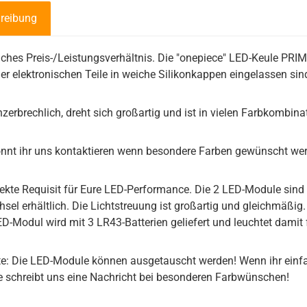
reibung
iches Preis-/Leistungsverhältnis. Die "onepiece" LED-Keule PR
er elektronischen Teile in weiche Silikonkappen eingelassen sin
unzerbrechlich, dreht sich großartig und ist in vielen Farbkombinat
nnt ihr uns kontaktieren wenn besondere Farben gewünscht we
ekte Requisit für Eure LED-Performance. Die 2 LED-Module sind
sel erhältlich. Die Lichtstreuung ist großartig und gleichmäßig.
D-Modul wird mit 3 LR43-Batterien geliefert und leuchtet damit
e: Die LED-Module können ausgetauscht werden! Wenn ihr einfac
tte schreibt uns eine Nachricht bei besonderen Farbwünschen!