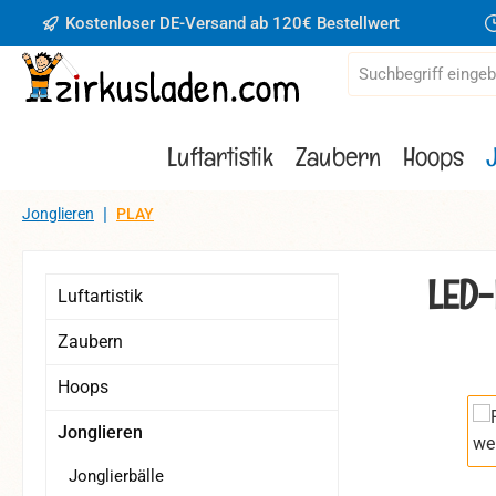
Kostenloser DE-Versand ab 120€ Bestellwert
 Hauptinhalt springen
Zur Suche springen
Zur Hauptnavigation springen
Luftartistik
Zaubern
Hoops
|
Jonglieren
PLAY
LED-
Luftartistik
Zaubern
Hoops
Bildergaler
Jonglieren
Jonglierbälle