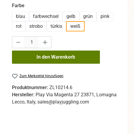
auswählen
Farbe
blau
farbwechsel
gelb
grün
pink
rot
strobo
türkis
weiß
Produkt Anzahl: Gib den gewünschten Wert ein oder benutze die Sc
In den Warenkorb
Zum Merkzettel hinzufügen
Produktnummer:
ZL10214.6
Hersteller:
Play Via Magenta 27 23871, Lomagna
Lecco, Italy, sales@playjuggling.com