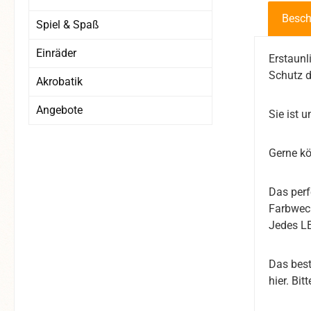
Besch
Spiel & Spaß
Einräder
Erstaunl
Schutz d
Akrobatik
Angebote
Sie ist 
Gerne kö
Das perf
Farbwech
Jedes LE
Das best
hier. Bi