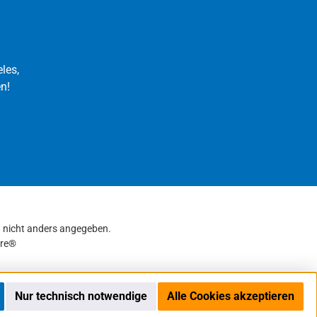
les,
n!
nicht anders angegeben.
re®
Nur technisch notwendige
Alle Cookies akzeptieren