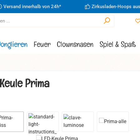
Versand innerhalb von 24h*
Zirkusladen-Hoops aus
Jonglieren
Feuer
Clownsnasen
Spiel & Spaß
Keule Prima
ie überspringen