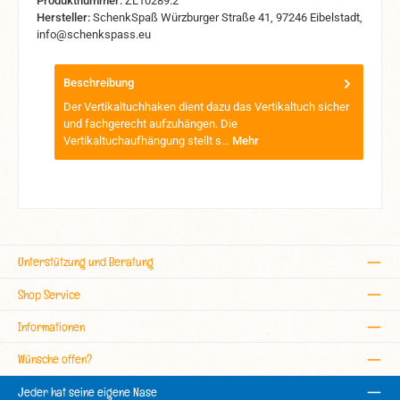
Produktnummer:
ZL10289.2
Hersteller:
SchenkSpaß Würzburger Straße 41, 97246 Eibelstadt,
info@schenkspass.eu
Beschreibung
Der Vertikaltuchhaken dient dazu das Vertikaltuch sicher
und fachgerecht aufzuhängen. Die
Vertikaltuchaufhängung stellt s…
Mehr
Unterstützung und Beratung
Shop Service
Informationen
Wünsche offen?
Jeder hat seine eigene Nase