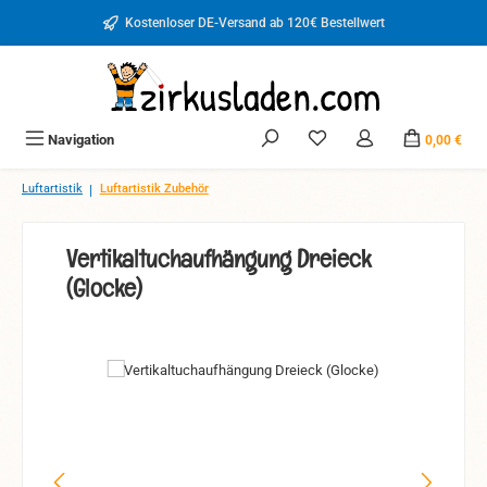
Zum Hauptinhalt springen
Kostenloser DE-Versand ab 120€ Bestellwert
Du hast 0 Produkte auf d
Navigation
0,00 €
|
Luftartistik
Luftartistik Zubehör
Vertikaltuchaufhängung Dreieck
(Glocke)
Bildergalerie überspringen