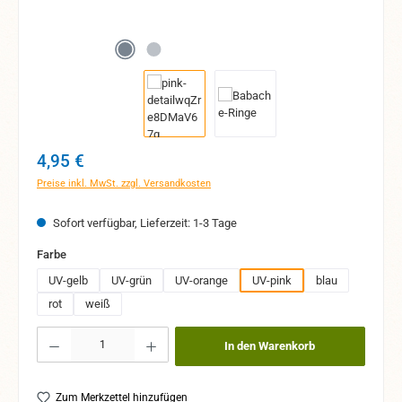
Regulärer Preis:
4,95 €
Preise inkl. MwSt. zzgl. Versandkosten
Sofort verfügbar, Lieferzeit: 1-3 Tage
auswählen
Farbe
UV-gelb
UV-grün
UV-orange
UV-pink
blau
rot
weiß
Produkt Anzahl: Gib den gewünschten Wert ein oder benutze die Schaltflächen um 
In den Warenkorb
Zum Merkzettel hinzufügen