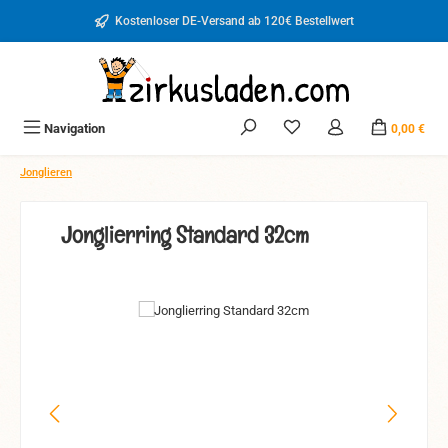
Zum Hauptinhalt springen
Kostenloser DE-Versand ab 120€ Bestellwert
Du hast 0 Produkte auf d
Navigation
0,00 €
Jonglieren
Jonglierring Standard 32cm
Bildergalerie überspringen