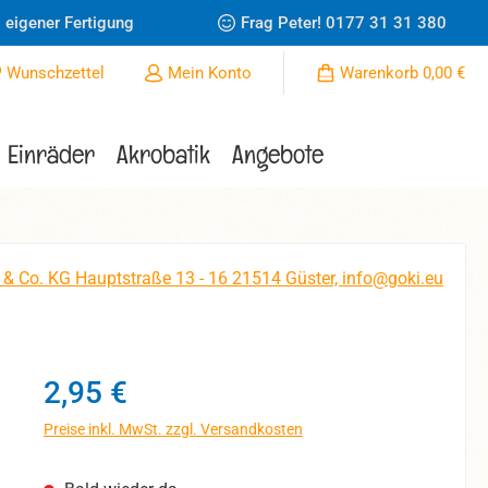
 eigener Fertigung
Frag Peter!
0177 31 31 380
Du hast 0 Produkte auf dem Merkzettel
Wunschzettel
Mein Konto
Warenkorb
0,00 €
Einräder
Akrobatik
Angebote
 & Co. KG Hauptstraße 13 - 16 21514 Güster, info@goki.eu
Regulärer Preis:
2,95 €
Preise inkl. MwSt. zzgl. Versandkosten