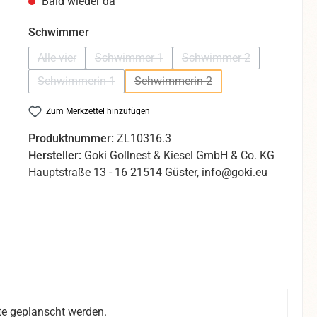
Bald wieder da
auswählen
Schwimmer
Alle vier
Schwimmer 1
Schwimmer 2
(Diese Option ist zurzeit nicht verfügbar.)
(Diese Option ist zurzeit nicht verfügbar.)
(Diese Option ist zurzei
Schwimmerin 1
Schwimmerin 2
(Diese Option ist zurzeit nicht verfügbar.)
(Diese Option ist zurzeit nicht ve
Zum Merkzettel hinzufügen
Produktnummer:
ZL10316.3
Hersteller:
Goki Gollnest & Kiesel GmbH & Co. KG
Hauptstraße 13 - 16 21514 Güster, info@goki.eu
e geplanscht werden.