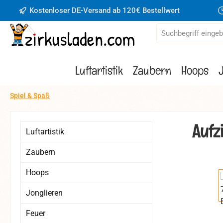
Kostenloser DE-Versand ab 120€ Bestellwert
 Hauptinhalt springen
Zur Suche springen
Zur Hauptnavigation springen
Luftartistik
Zaubern
Hoops
Spiel & Spaß
Aufz
Luftartistik
Zaubern
Hoops
Bildergaler
Jonglieren
Feuer