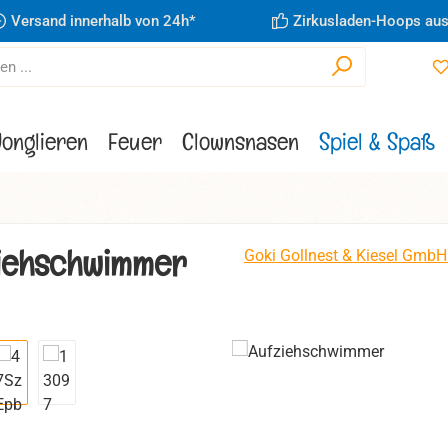
Versand innerhalb von 24h*
Zirkusladen-Hoops aus
Jonglieren
Feuer
Clownsnasen
Spiel & Spaß
iehschwimmer
Goki Gollnest & Kiesel GmbH
ie überspringen