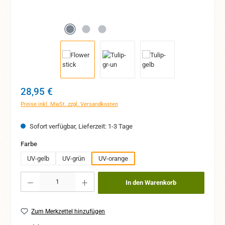
Regulärer Preis:
28,95 €
Preise inkl. MwSt. zzgl. Versandkosten
Sofort verfügbar, Lieferzeit: 1-3 Tage
auswählen
Farbe
UV-gelb
UV-grün
UV-orange
Produkt Anzahl: Gib den gewünschten Wert ein oder benutze die Schaltflächen um 
In den Warenkorb
Zum Merkzettel hinzufügen