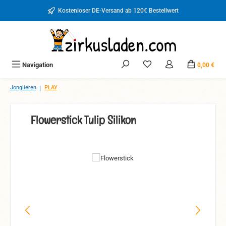
Zum Hauptinhalt springen
Kostenloser DE-Versand ab 120€ Bestellwert
Du hast 0 Produkte auf d
Navigation
0,00 €
|
Jonglieren
PLAY
Flowerstick Tulip Silikon
Bildergalerie überspringen