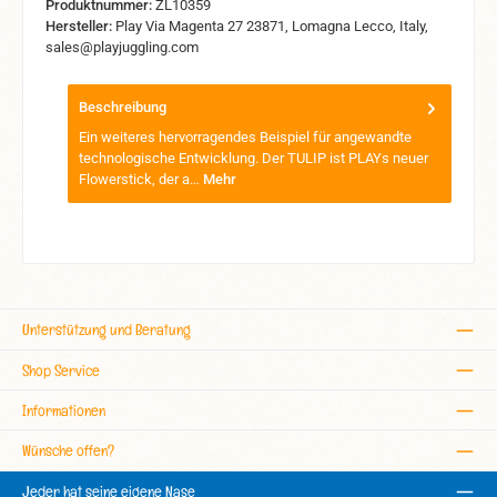
Produktnummer:
ZL10359
Hersteller:
Play Via Magenta 27 23871, Lomagna Lecco, Italy,
sales@playjuggling.com
Beschreibung
Ein weiteres hervorragendes Beispiel für angewandte
technologische Entwicklung. Der TULIP ist PLAYs neuer
Flowerstick, der a…
Mehr
Unterstützung und Beratung
Shop Service
Informationen
Wünsche offen?
Jeder hat seine eigene Nase