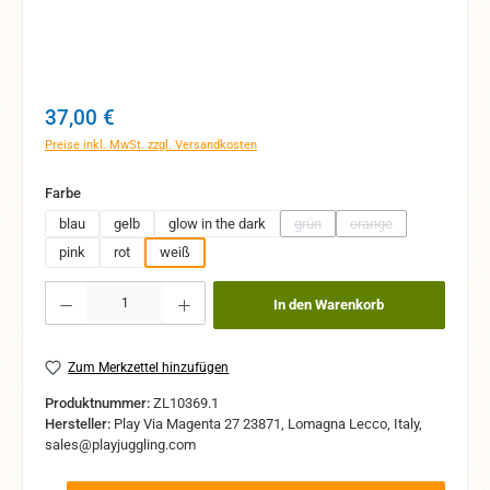
Regulärer Preis:
37,00 €
Preise inkl. MwSt. zzgl. Versandkosten
auswählen
Farbe
blau
gelb
glow in the dark
grün
orange
(Diese Option ist zurzeit nicht ver
(Diese Option ist zurze
pink
rot
weiß
Produkt Anzahl: Gib den gewünschten Wert ein oder benutze die Schaltflächen um 
In den Warenkorb
Zum Merkzettel hinzufügen
Produktnummer:
ZL10369.1
Hersteller:
Play Via Magenta 27 23871, Lomagna Lecco, Italy,
sales@playjuggling.com