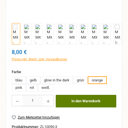
Regulärer Preis:
8,00 €
Preise inkl. MwSt. zzgl. Versandkosten
auswählen
Farbe
blau
gelb
glow in the dark
grün
orange
pink
rot
weiß
Produkt Anzahl: Gib den gewünschten Wert ein oder benutze die Schaltflächen um 
In den Warenkorb
Zum Merkzettel hinzufügen
Produktnummer:
ZL10090.3