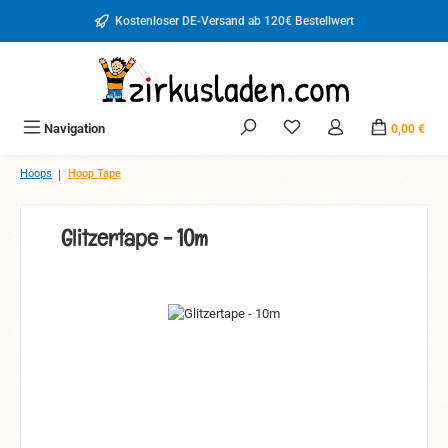
Zum Hauptinhalt springen
Kostenloser DE-Versand ab 120€ Bestellwert
Du hast 0 Produkte auf d
Navigation
0,00 €
|
Hoops
Hoop Tape
Glitzertape - 10m
Bildergalerie überspringen