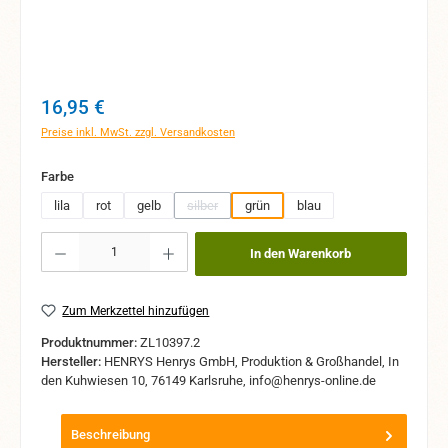
Regulärer Preis:
16,95 €
Preise inkl. MwSt. zzgl. Versandkosten
auswählen
Farbe
lila
rot
gelb
silber
grün
blau
(Diese Option ist zurzeit nicht verfügbar.)
Produkt Anzahl: Gib den gewünschten Wert ein oder benutze die Schaltflächen um 
In den Warenkorb
Zum Merkzettel hinzufügen
Produktnummer:
ZL10397.2
Hersteller:
HENRYS Henrys GmbH, Produktion & Großhandel, In
den Kuhwiesen 10, 76149 Karlsruhe, info@henrys-online.de
Beschreibung