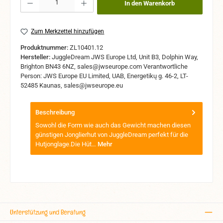
In den Warenkorb
Zum Merkzettel hinzufügen
Produktnummer:
ZL10401.12
Hersteller:
JuggleDream JWS Europe Ltd, Unit B3, Dolphin Way,
Brighton BN43 6NZ, sales@jwseurope.com Verantwortliche
Person: JWS Europe EU Limited, UAB, Energetikų g. 46-2, LT-
52485 Kaunas, sales@jwseurope.eu
Beschreibung
Sowohl die Form wie auch das Gewicht machen diesen
günstigen Jonglierhut von JuggleDream perfekt für die
Hutjonglage.Die Hüt…
Mehr
Unterstützung und Beratung