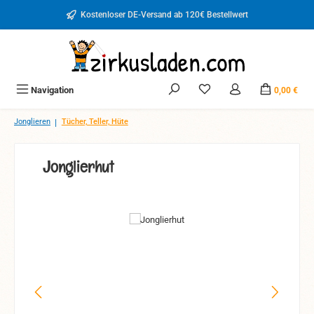
Zum Hauptinhalt springen
Kostenloser DE-Versand ab 120€ Bestellwert
Du hast 0 Produkte auf d
Navigation
0,00 €
|
Jonglieren
Tücher, Teller, Hüte
Jonglierhut
Bildergalerie überspringen