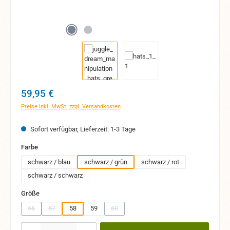
Regulärer Preis:
59,95 €
Preise inkl. MwSt. zzgl. Versandkosten
Sofort verfügbar, Lieferzeit: 1-3 Tage
auswählen
Farbe
schwarz / blau
schwarz / grün
schwarz / rot
schwarz / schwarz
auswählen
Größe
56
57
58
59
60
(Diese Option ist zurzeit nicht verfügbar.)
(Diese Option ist zurzeit nicht verfügbar.)
(Diese Option ist zurzeit nicht verfügbar.)
Produkt Anzahl: Gib den gewünschten Wert ein oder benutze die Schaltflächen um 