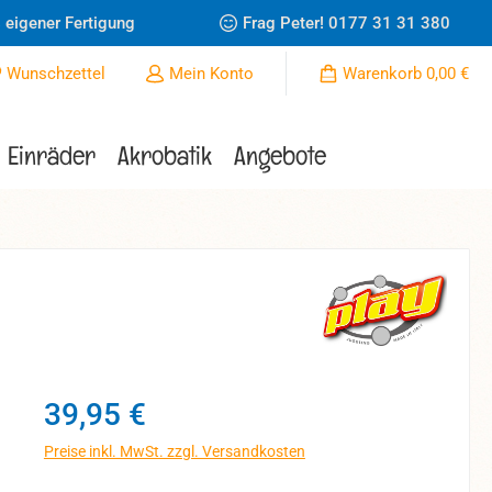
 eigener Fertigung
Frag Peter!
0177 31 31 380
Du hast 0 Produkte auf dem Merkzettel
Wunschzettel
Mein Konto
Warenkorb
0,00 €
Einräder
Akrobatik
Angebote
Regulärer Preis:
39,95 €
Preise inkl. MwSt. zzgl. Versandkosten