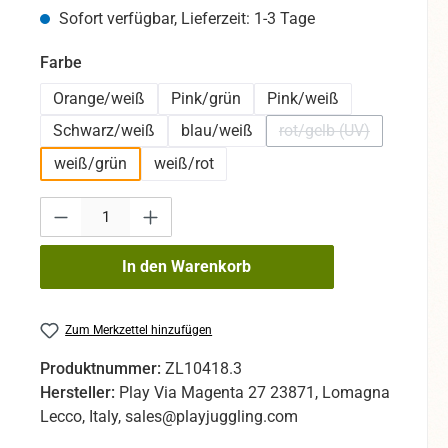
Sofort verfügbar, Lieferzeit: 1-3 Tage
auswählen
Farbe
Orange/weiß
Pink/grün
Pink/weiß
Schwarz/weiß
blau/weiß
rot/gelb (UV)
(Diese Option ist zur
weiß/grün
weiß/rot
Produkt Anzahl: Gib den gewünschten Wert ein oder benutze die Sc
In den Warenkorb
Zum Merkzettel hinzufügen
Produktnummer:
ZL10418.3
Hersteller:
Play Via Magenta 27 23871, Lomagna
Lecco, Italy, sales@playjuggling.com