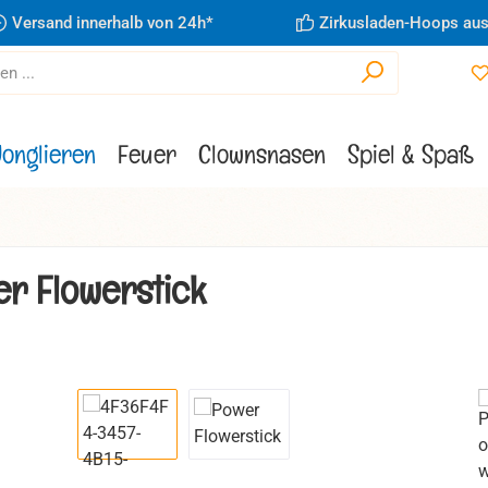
Versand innerhalb von 24h*
Zirkusladen-Hoops aus
Jonglieren
Feuer
Clownsnasen
Spiel & Spaß
r Flowerstick
ie überspringen