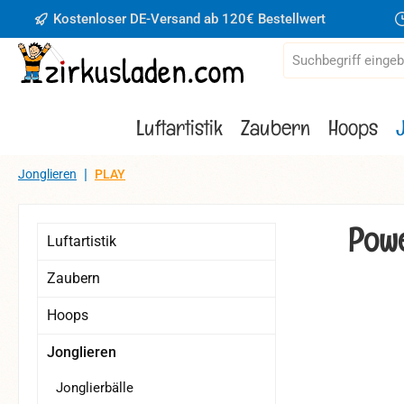
Kostenloser DE-Versand ab 120€ Bestellwert
 Hauptinhalt springen
Zur Suche springen
Zur Hauptnavigation springen
Luftartistik
Zaubern
Hoops
|
Jonglieren
PLAY
Powe
Luftartistik
Zaubern
Hoops
Bildergaler
Jonglieren
Jonglierbälle