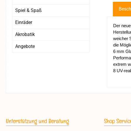
Besch
Spiel & Spaß
Einräder
Der neue
Herstellu
Akrobatik
weicher S
die Mögli
Angebote
6 mm Gla
Performa
extrem we
8 UV-rea
Unterstützung und Beratung
Shop Servic