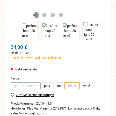
Regulärer Preis:
24,00 €
Inhalt:
1 Stück
Preise inkl. MwSt. zzgl. Versandkosten
Bald wieder da
auswählen
Farbe
grün
orange
pink
rot
türkis
weiß
(Diese Option ist zurzeit nicht verfügbar.)
(Diese Option ist zurzeit nicht verfügbar.)
(Diese Option ist zurzeit nicht verf
Zum Merkzettel hinzufügen
Produktnummer:
ZL10441.3
Hersteller:
Play Via Magenta 27 23871, Lomagna Lecco, Italy,
sales@playjuggling.com