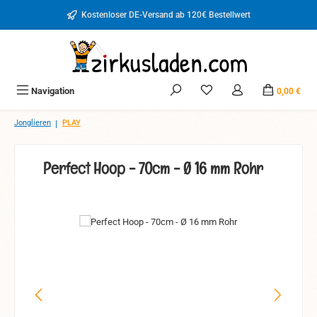
Zum Hauptinhalt springen
Kostenloser DE-Versand ab 120€ Bestellwert
Du hast 0 Produkte auf d
Navigation
0,00 €
|
Jonglieren
PLAY
Perfect Hoop - 70cm - Ø 16 mm Rohr
Bildergalerie überspringen