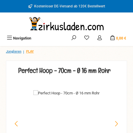
Zum Hauptinhalt springen
Kostenloser DE-Versand ab 120€ Bestellwert
Du hast 0 Produkte auf d
Navigation
0,00 €
|
Jonglieren
PLAY
Perfect Hoop - 70cm - Ø 16 mm Rohr
Bildergalerie überspringen