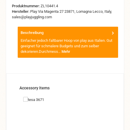
Produktnummer:
ZL10441.4
Hersteller:
Play Via Magenta 27 23871, Lomagna Lecco, Italy,
sales@playjuggling.com
Beschreibung
Einfacher jedoch faltbarer Hoop von play aus Italien. Gut
geeignet für schmalere Budgets und zum selber
dekorieren.Durchmess…
Mehr
Produktgalerie überspringen
Accessory Items