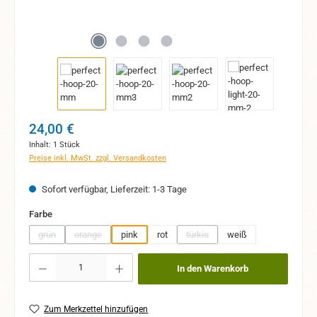
Regulärer Preis:
24,00 €
Inhalt:
1 Stück
Preise inkl. MwSt. zzgl. Versandkosten
Sofort verfügbar, Lieferzeit: 1-3 Tage
auswählen
Farbe
grün
orange
pink
rot
türkis
weiß
(Diese Option ist zurzeit nicht verfügbar.)
(Diese Option ist zurzeit nicht verfügbar.)
(Diese Option ist zurzeit nicht ver
Produkt Anzahl: Gib den gewünschten Wert ein oder benutze die Schaltflächen um 
In den Warenkorb
Zum Merkzettel hinzufügen